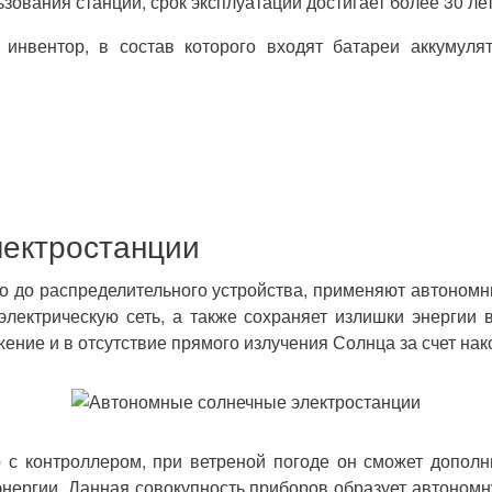
зования станции, срок эксплуатации достигает более 30 лет
инвентор, в состав которого входят батареи аккумулят
лектростанции
во до распределительного устройства, применяют автономн
электрическую сеть, а также сохраняет излишки энергии 
ение и в отсутствие прямого излучения Солнца за счет нак
 с контроллером, при ветреной погоде он сможет дополн
энергии. Данная совокупность приборов образует автономн